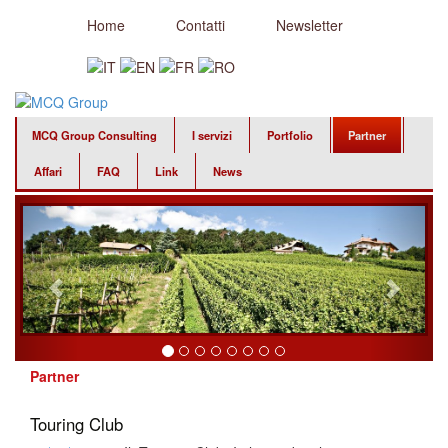
Home
Contatti
Newsletter
MCQ Group Consulting
I servizi
Portfolio
Partner
Affari
FAQ
Link
News
Partner
Touring Club