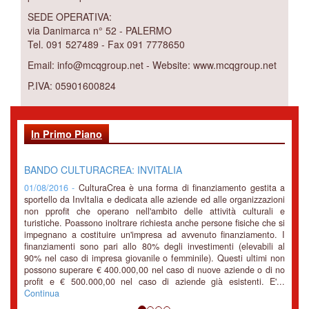
SEDE OPERATIVA:
via Danimarca n° 52 - PALERMO
Tel. 091 527489 - Fax 091 7778650
Email: info@mcqgroup.net - Website: www.mcqgroup.net
P.IVA: 05901600824
In Primo Piano
BANDO CULTURACREA: INVITALIA
01/08/2016 -
CulturaCrea è una forma di finanziamento gestita a
sportello da InvItalia e dedicata alle aziende ed alle organizzazioni
non pprofit che operano nell'ambito delle attività culturali e
turistiche. Poassono inoltrare richiesta anche persone fisiche che si
impegnano a costituire un'impresa ad avvenuto finanziamento. I
finanziamenti sono pari allo 80% degli investimenti (elevabili al
90% nel caso di impresa giovanile o femminile). Questi ultimi non
possono superare € 400.000,00 nel caso di nuove aziende o di no
profit e € 500.000,00 nel caso di aziende già esistenti. E'...
Continua