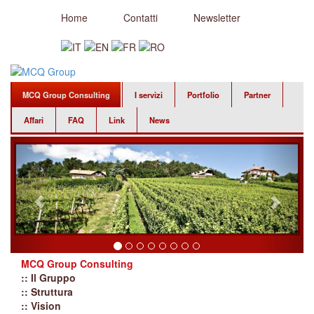
Home
Contatti
Newsletter
MCQ Group Consulting
I servizi
Portfolio
Partner
Affari
FAQ
Link
News
MCQ Group Consulting
:: Il Gruppo
:: Struttura
:: Vision