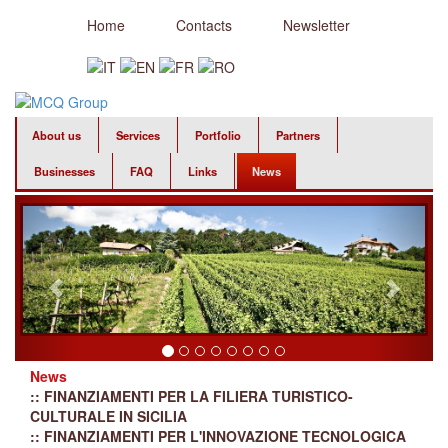
Home
Contacts
Newsletter
About us
Services
Portfolio
Partners
Businesses
FAQ
Links
News
News
:: FINANZIAMENTI PER LA FILIERA TURISTICO-
CULTURALE IN SICILIA
:: FINANZIAMENTI PER L'INNOVAZIONE TECNOLOGICA