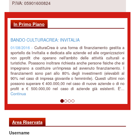
P.IVA: 05901600824
In Primo Piano
BANDO CULTURACREA: INVITALIA
01/08/2016 -
CulturaCrea è una forma di finanziamento gestita a
sportello da InvItalia e dedicata alle aziende ed alle organizzazioni
non pprofit che operano nell'ambito delle attività culturali e
turistiche. Poassono inoltrare richiesta anche persone fisiche che si
impegnano a costituire un'impresa ad avvenuto finanziamento. I
finanziamenti sono pari allo 80% degli investimenti (elevabili al
90% nel caso di impresa giovanile o femminile). Questi ultimi non
possono superare € 400.000,00 nel caso di nuove aziende o di no
profit e € 500.000,00 nel caso di aziende già esistenti. E'...
Continua
Area Riservata
Username