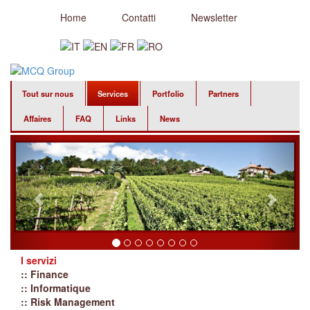
Home
Contatti
Newsletter
Tout sur nous
Services
Portfolio
Partners
Affaires
FAQ
Links
News
I servizi
:: Finance
:: Informatique
:: Risk Management