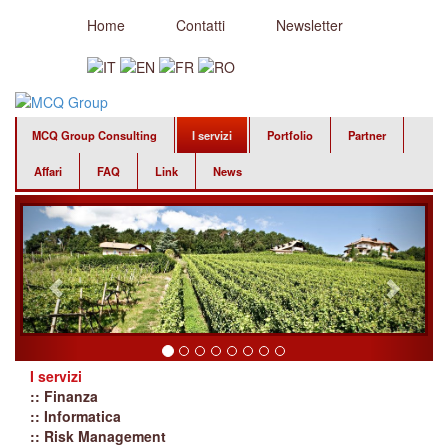
Home
Contatti
Newsletter
MCQ Group Consulting
I servizi
Portfolio
Partner
Affari
FAQ
Link
News
I servizi
:: Finanza
:: Informatica
:: Risk Management